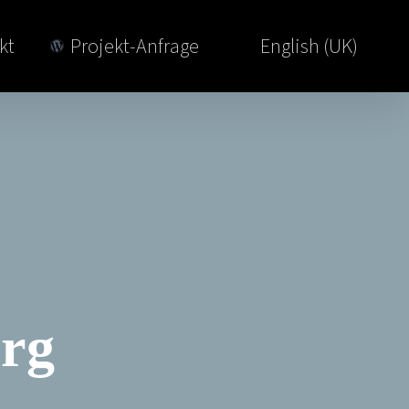
kt
Projekt-Anfrage
English (UK)
rg