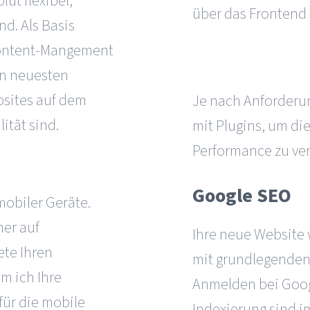
lut flexibel,
über das Frontend 
d. Als Basis
Content-Mangement
on neuesten
bsites auf dem
Je nach Anforderun
ität sind.
mit Plugins, um die
Performance zu ve
Google SEO
mobiler Geräte.
her auf
Ihre neue Website w
ete Ihren
mit grundlegenden 
m ich Ihre
Anmelden bei Goog
für die mobile
Indexierung sind im