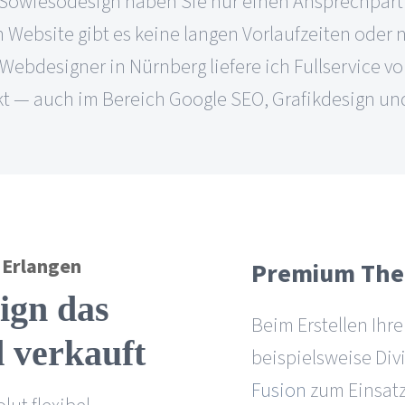
Bei Sowiesodesign haben Sie nur einen Ansprechp
ebsite gibt es keine langen Vorlaufzeiten oder ne
er Webdesigner in Nürnberg liefere ich Fullservice 
t — auch im Bereich Google SEO, Grafikdesign un
– Erlangen
Premium The
ign das
Beim Erstellen I
 verkauft
beispielsweise Div
Fusion
zum Einsatz,