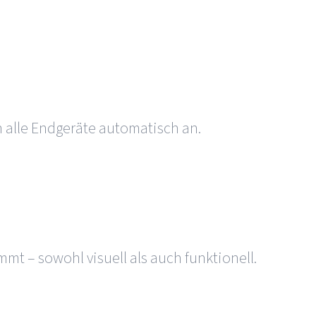
 alle Endgeräte auto­ma­tisch an.
mt – sowohl visuell als auch funk­tio­nell.