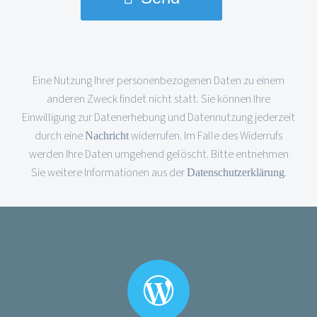
This
Eine Nutzung Ihrer personenbezogenen Daten zu einem
anderen Zweck findet nicht statt. Sie können Ihre
field
Einwilligung zur Datenerhebung und Datennutzung jederzeit
should
durch eine
widerrufen. Im Falle des Widerrufs
Nachricht
werden Ihre Daten umgehend gelöscht. Bitte entnehmen
be
Sie weitere Informationen aus der
.
Datenschutzerklärung
left
blank