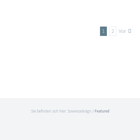
Featured
Video
Webdesign
1
2
Vor
Sie befinden sich hier:
Sowiesodesign
/
Featured