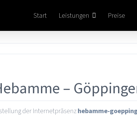
Start
Leistungen
Preise
Hebamme – Göppinge
tellung der Internetpräsenz
hebamme-goepping