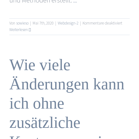
und Methoden erstellt.
...
für
Von
sowieso
|
Mai 7th, 2020
|
Webdesign-2
|
Kommentare deaktiviert
Sind
Weiterlesen
andere
Dienstleis
in
Ihren
Wie viele
Webdesign
und
Entwicklu
Änderungen kann
enthalten
ich ohne
zusätzliche