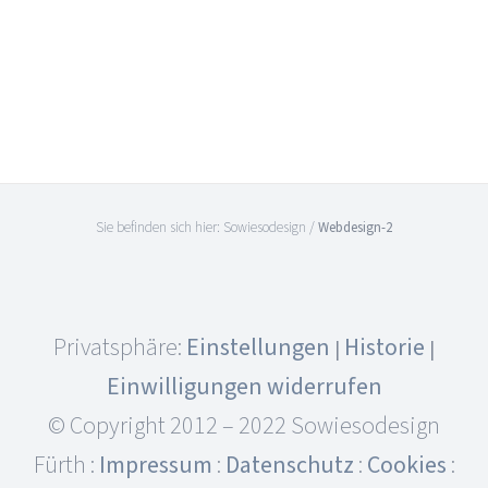
bei
der
Entwicklu
meiner
Website
zusehen?
Sie befinden sich hier:
Sowiesodesign
/
Webdesign-2
Privatsphäre:
Einstellungen
Historie
|
|
Einwilligungen widerrufen
© Copyright 2012 – 2022 Sowiesodesign
Fürth :
Impressum
:
Datenschutz
:
Cookies
: