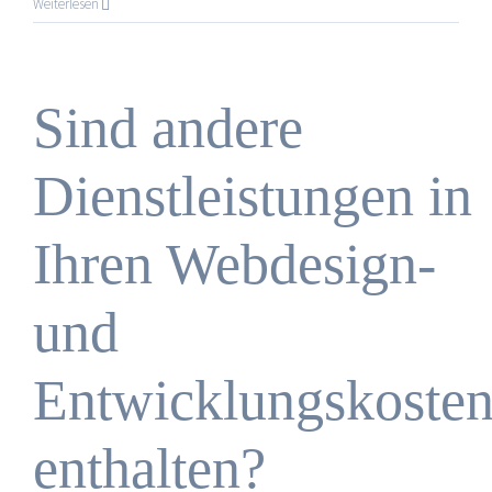
Warum
Weiterlesen
sind
Sie
deutlich
günstiger
Sind andere
als
eine
Webdesig
Dienstleistungen in
Agentur?
Ihren Webdesign-
und
Entwicklungskoste
enthalten?