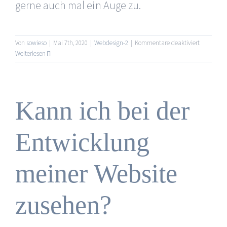
gerne auch mal ein Auge zu.
für
Von
sowieso
|
Mai 7th, 2020
|
Webdesign-2
|
Kommentare deaktiviert
Wie
Weiterlesen
viele
Änderung
kann
ich
Kann ich bei der
ohne
zusätzlich
Kosten
Entwicklung
an
meiner
Website
meiner Website
vornehme
zusehen?