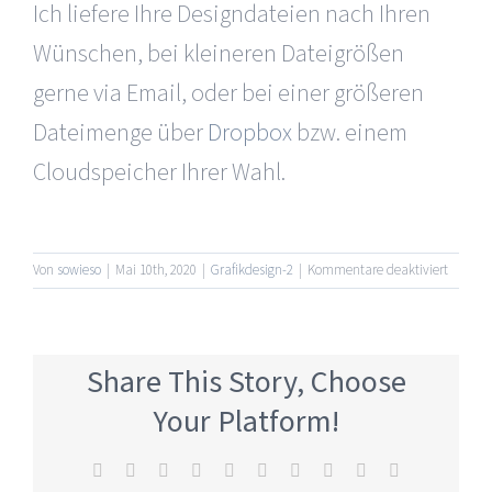
Ich liefere Ihre Designdateien nach Ihren
Wünschen, bei kleineren Dateigrößen
gerne via Email, oder bei einer größeren
Dateimenge über
Dropbox
bzw. einem
Cloudspeicher Ihrer Wahl.
für
Von
sowieso
|
Mai 10th, 2020
|
Grafikdesign-2
|
Kommentare deaktiviert
Wie
erhalte
ich
die
Share This Story, Choose
fertigen
Designd
Your Platform!
Facebook
X
Reddit
LinkedIn
WhatsApp
Tumblr
Pinterest
Vk
Xing
E-
Mail