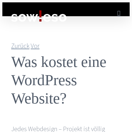
Zum
Inhalt
springen
Zurück
Vor
Was kostet eine
WordPress
Website?
Jedes Webdesign – Projekt ist völlig