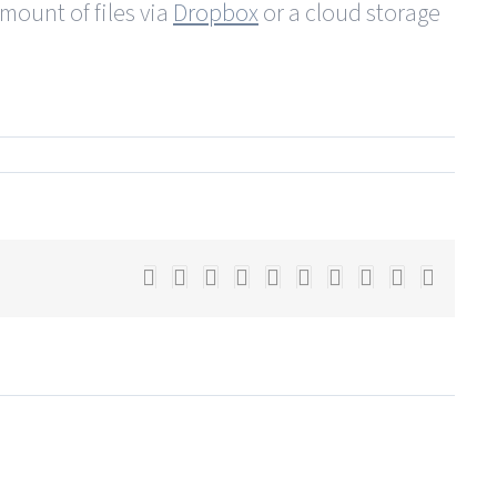
amount of files via
Dropbox
or a cloud storage
Facebook
X
Reddit
LinkedIn
WhatsApp
Tumblr
Pinterest
Vk
Xing
E-
Mail