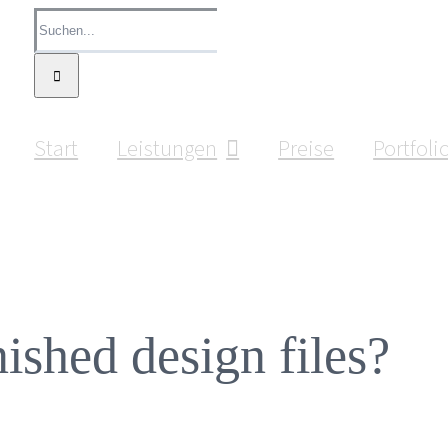
Suche
nach:
Start
Leistungen
Preise
Portfoli
nished design files?