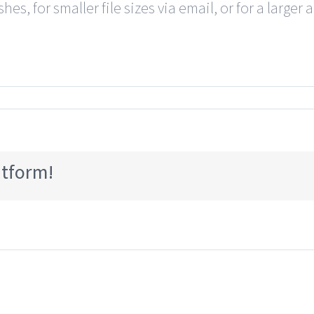
hes, for smaller file sizes via email, or for a larger 
w
atform!
ished
ign
s?