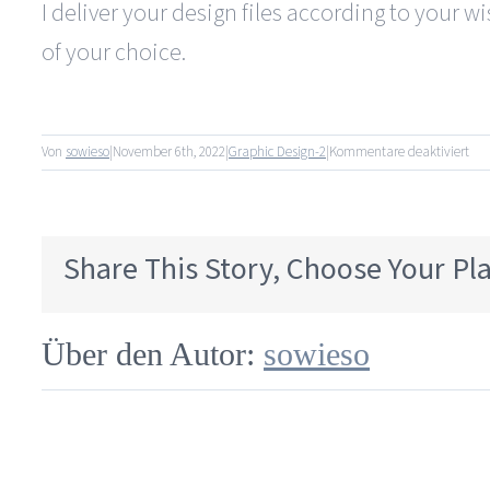
I deliver your design files according to your wis
of your choice.
für
Von
sowieso
|
November 6th, 2022
|
Graphic Design-2
|
Kommentare deaktiviert
Ho
do
I
get
Share This Story, Choose Your Pl
the
fin
des
file
Über den Autor:
sowieso